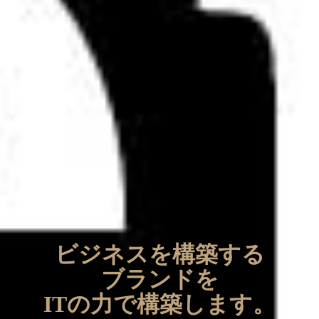
Real Business
ビジネスを構築する
Solutions
ブランドを
WEB Consulting
×
ITの力で構築します。
WEB Design
WEB Business